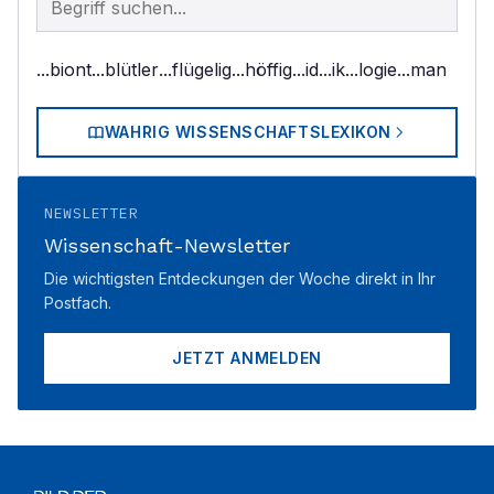
...biont
...blütler
...flügelig
...höffig
...id
...ik
...logie
...man
WAHRIG WISSENSCHAFTSLEXIKON
NEWSLETTER
Wissenschaft-Newsletter
Die wichtigsten Entdeckungen der Woche direkt in Ihr
Postfach.
JETZT ANMELDEN