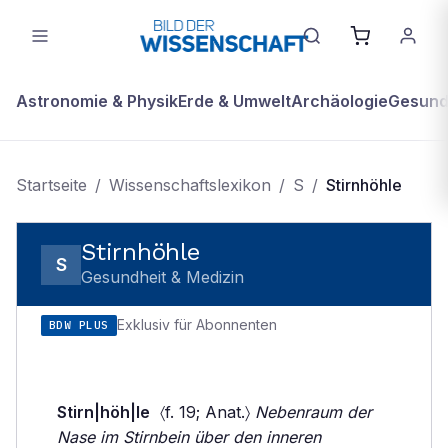
Astronomie & Physik
Erde & Umwelt
Archäologie
Gesundh
Startseite
/
Wissenschaftslexikon
/
S
/
Stirnhöhle
Stirnhöhle
S
Gesundheit & Medizin
Exklusiv für Abonnenten
BDW PLUS
Stirn|höh|le
〈f. 19; Anat.〉
Nebenraum der
Nase im Stirnbein über den inneren