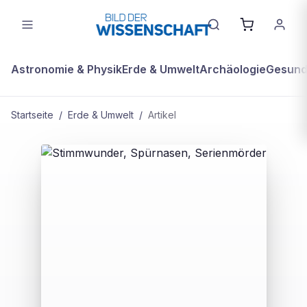
Astronomie & Physik
Erde & Umwelt
Archäologie
Gesundh
Startseite
/
Erde & Umwelt
/
Artikel