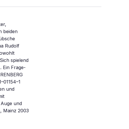
er,
n beiden
Hübsche
ua Rudolf
owohlt
Sich spielend
. Ein Frage-
 HARENBERG
1–01154–1
nen und
it
ür Auge und
, Mainz 2003