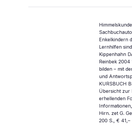
Himmelskunde 
Sachbuchautor
Enkelkindern 
Lernhilfen sin
Kippenhahn D
Reinbek 2004 1
bilden – mit d
und Antwortspi
KURSBUCH BIL
Übersicht zur 
erhellenden Fo
Informationen,
Hirn. zet G. 
200 S., € 41,