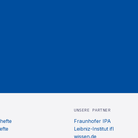
UNSERE PARTNER
hefte
Fraunhofer IPA
efte
Leibniz-Institut ifl
wissen.de