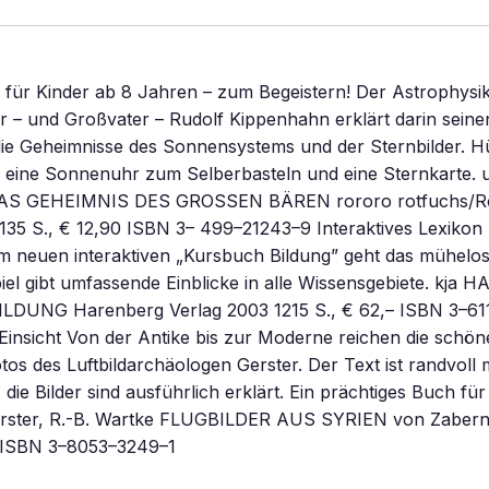
für Kinder ab 8 Jahren – zum Begeistern! Der Astrophysik
 – und Großvater – Rudolf Kippenhahn erklärt darin seine
die Geheimnisse des Sonnensystems und der Sternbilder. 
d eine Sonnenuhr zum Selberbasteln und eine Sternkarte. 
AS GEHEIMNIS DES GROSSEN BÄREN rororo rotfuchs/R
35 S., € 12,90 ISBN 3– 499–21243–9 Interaktives Lexikon 
em neuen interaktiven „Kursbuch Bildung” geht das mühelos
el gibt umfassende Einblicke in alle Wissensgebiete. kja
DUNG Harenberg Verlag 2003 1215 S., € 62,– ISBN 3–61
Einsicht Von der Antike bis zur Moderne reichen die schö
tos des Luftbildarchäologen Gerster. Der Text ist randvoll m
 die Bilder sind ausführlich erklärt. Ein prächtiges Buch f
Gerster, R.-B. Wartke FLUGBILDER AUS SYRIEN von Zabern
– ISBN 3–8053–3249–1