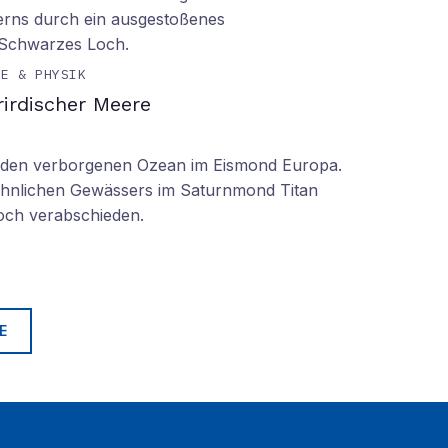
erns durch ein ausgestoßenes
 Schwarzes Loch.
IE & PHYSIK
irdischer Meere
n den verborgenen Ozean im Eismond Europa.
 ähnlichen Gewässers im Saturnmond Titan
doch verabschieden.
E