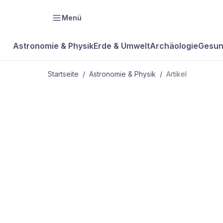
Menü
Astronomie & Physik
Erde & Umwelt
Archäologie
Gesun
Startseite
/
Astronomie & Physik
/
Artikel
ASTRONOMIE & PHYSIK
Sternenhimm
Kleine