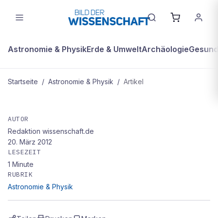
Astronomie & Physik
Erde & Umwelt
Archäologie
Gesundh
Startseite
/
Astronomie & Physik
/
Artikel
ASTRONOMIE & PHYSIK
Sterne mit Burn-out
AUTOR
Redaktion wissenschaft.de
20. März 2012
LESEZEIT
1
Minute
RUBRIK
Astronomie & Physik