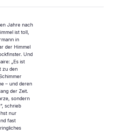
 solcher Sternexplosionen sind Schwarze Löcher. Sie wurden immer größer, weil sie sich Materie aus ihrer Umgebung einverleibten. Dabei setzten sie riesige Energiemengen frei. So entstanden spätestens eine Milliarde Jahre nach dem Urknall die Quasare: die ultrahellen Zentren der Urgalaxien. Noch heute schlummert im Zentrum fast aller großen Galaxien ein supermassereiches Schwarzes Loch (bild der wissenschaft 9/2002, „ Gefräßige Geburtshelfer”). In einigen Jahren werden neue Instrumente wie das inzwischen in James-Webb-Weltraumteleskop (JWST) umbenannte Next Generation Space Telescope der NASA – Nachfolger des Hubble-Weltraumteleskops – und das orbitale Riesen-Röntgenobservatorium XEUS (X-Ray Evolving Universe Spectrometer) der ESA mehr Licht ins Dunkle Zeitalter des Universums bringen und die ersten Galaxien und massereichen Schwarzen Löcher direkt ins Visier nehmen. Die gegenwärtigen Geräte sind dafür nicht empfindlich genug. Bis XEUS und JWST gebaut sind und arbeiten, müssen sich Astrophysiker mit den Quasaren als Botschafter vom frühen Universum begnügen. Ihr Licht sammelt auf dem Weg zur Erde gleichsam Informationen über die Dichte der Wasserstoffwolken, die es durchläuft, sowie über deren Größe, Ort, Alter, Zusammensetzung, Bewegung und Entwicklungsgeschichte. Das Keck-Teleskop auf Hawaii und das 2,5-Meter-Teleskop auf dem Apache Point in den Sacramento Mountains von New Mexico, das gegenwärtig den Himmel im Rahmen des Sloan Digital Sky Survey (SDSS) durchmustert, haben inzwischen einige Tausend Quasare gefunden. Aufgrund der riesigen Entfernung dieser Objekte – viele Milliarden Lichtjahre – ist die Spurensuche in der Urzeit ausgespr