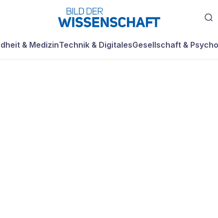
dheit & Medizin
Technik & Digitales
Gesellschaft & Psycho
 Pioniere des