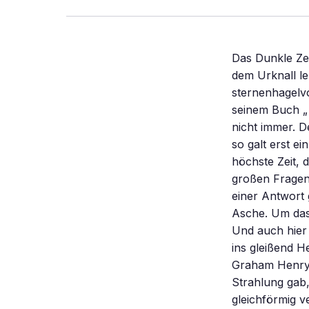
Das Dunkle Zeitalter endete früher als bislang gedacht: Schon 200 Millionen Jahre nach dem Urknall leuchteten die ersten Riesensterne im Universum auf. „Der Himmel ist toll, sternenhagelvoll”, reimte der Dichter und Aphoristiker Erhard Horst Bellermann in seinem Buch „ Veilchen, so weit das Auge reicht”. Doch so toll und voll war der Himmel nicht immer. Denn nach dem Feuerball-Stadium des Urknalls wurde es stockfinster. Und so galt erst einmal das Wort des französischen Dichters Guillaume Apollinaire: „Es ist höchste Zeit, die Sterne anzuzünden.” Wann und wie das geschah, gehört zu den großen Fragen der Kosmologie. Jetzt haben Astronomen zumindest den Schimmer einer Antwort gefunden: Sie entdeckten den Widerschein der ersten Sterne – und deren Asche. Um das zu verstehen, muss man weit ausholen – fast bis zum Anfang der Zeit. Und auch hier trifft wieder das Wort eines Schriftstellers – nicht ins Schwarze, sondern ins gleißend Helle: „Allzu viel Licht hindert uns daran, die Sterne zu sehen”, schrieb Graham Henry Greene. Kosmologisch gewendet heißt dies, dass es zunächst nur Strahlung gab, aber keine Sterne. Die heiße, aus dem Urknall geborene und fast gleichförmig verteilte Materie, die mit der Strahlung anfangs ein undurchdringliches Gemisch bildete, kühlte sich mit der Ausdehnung des Weltraums ab. Als die Temperatur unter 3500 Kelvin fiel (Null Kelvin entspricht minus 273,15 Grad Celsius), konnten die Atomkerne die bis dahin freien Elektronen einfangen. So wurde das Universum durchsichtig: Das Licht hatte gleichsam freie Bahn. Dies geschah rund 380000 Jahre nach dem Urknall, dauerte gut 100000 Jahre und markierte die Entstehung der Kosmi