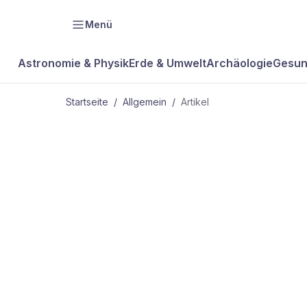
Menü
Astronomie & Physik
Erde & Umwelt
Archäologie
Gesun
Startseite
/
Allgemein
/
Artikel
ALLGEMEIN
Sterne – Die
Lichts