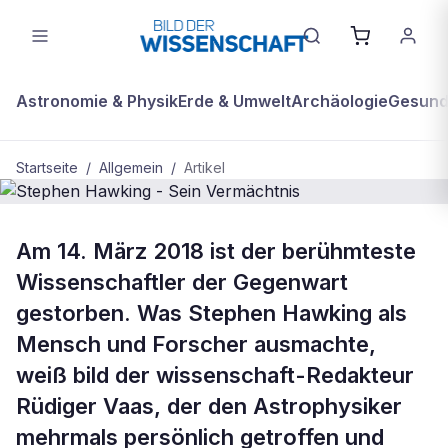
Astronomie & Physik
Erde & Umwelt
Archäologie
Gesundh
Startseite
/
Allgemein
/
Artikel
ALLGEMEIN
Am 14. März 2018 ist der berühmteste
Stephen Hawking - Sein
Wissenschaftler der Gegenwart
Vermächtnis
gestorben. Was Stephen Hawking als
Mensch und Forscher ausmachte,
weiß bild der wissenschaft-Redakteur
Rüdiger Vaas, der den Astrophysiker
mehrmals persönlich getroffen und