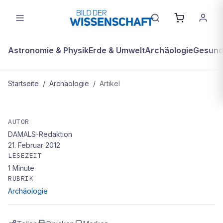
Astronomie & Physik
Erde & Umwelt
Archäologie
Gesundh
Startseite
/
Archäologie
/
Artikel
ARCHÄOLOGIE
STEINZEITLICHER FARBENMIX
AUTOR
DAMALS-Redaktion
21. Februar 2012
LESEZEIT
1
Minute
RUBRIK
Archäologie