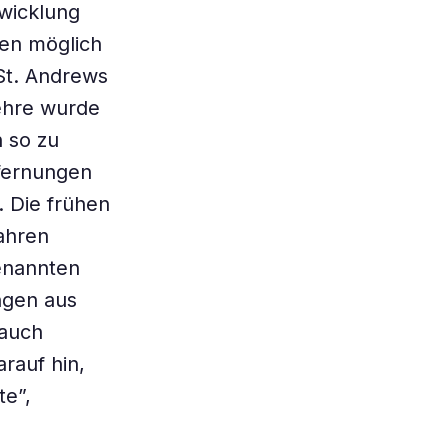
twicklung
sen möglich
St. Andrews
ehre wurde
 so zu
tfernungen
 Die frühen
ahren
enannten
ngen aus
 auch
rauf hin,
te”,