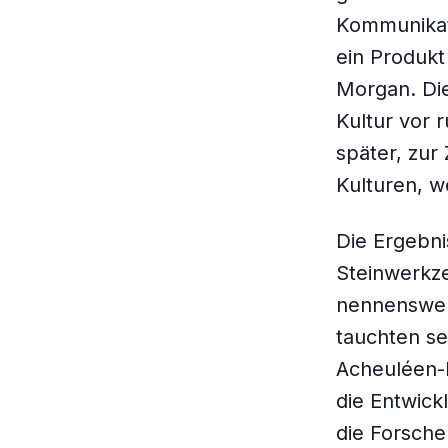
Kommunikati
ein Produkt
Morgan. Di
Kultur vor 
später, zur
Kulturen, w
Die Ergebni
Steinwerkze
nennenswert
tauchten se
Acheuléen-K
die Entwick
die Forsche