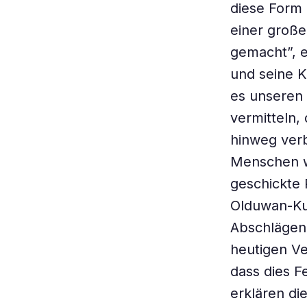
diese Form 
einer groß
gemacht”, e
und seine K
es unseren 
vermitteln,
hinweg verb
Menschen w
geschickte
Olduwan-Kul
Abschlägen 
heutigen Ve
dass dies F
erklären di