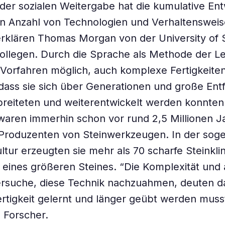
der sozialen Weitergabe hat die kumulative En
en Anzahl von Technologien und Verhaltenswei
rklären Thomas Morgan von der University of 
ollegen. Durch die Sprache als Methode der L
Vorfahren möglich, auch komplexe Fertigkeiten
 dass sie sich über Generationen und große En
reiteten und weiterentwickelt werden konnten.
aren immerhin schon vor rund 2,5 Millionen J
 Produzenten von Steinwerkzeugen. In der sog
tur erzeugten sie mehr als 70 scharfe Steinkli
eines größeren Steines. “Die Komplexität und
rsuche, diese Technik nachzuahmen, deuten da
ertigkeit gelernt und länger geübt werden muss
e Forscher.