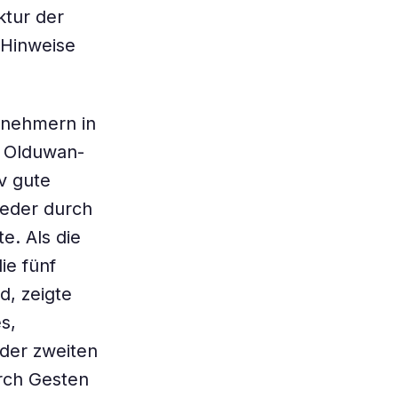
ktur der
 Hinweise
ilnehmern in
r Olduwan-
iv gute
weder durch
e. Als die
ie fünf
, zeigte
s,
der zweiten
rch Gesten