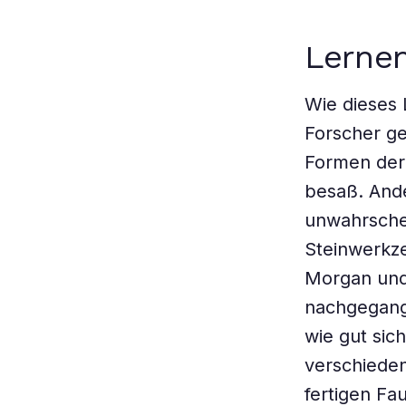
Lerne
Wie dieses 
Forscher ge
Formen der 
besaß. Ande
unwahrschei
Steinwerkz
Morgan und 
nachgegange
wie gut sic
verschieden
fertigen Fa