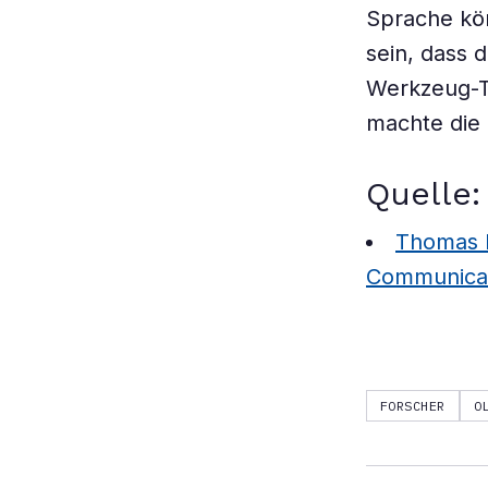
Sprache kön
sein, dass 
Werkzeug-Te
machte die 
Quelle:
Thomas M
Communicat
FORSCHER
O