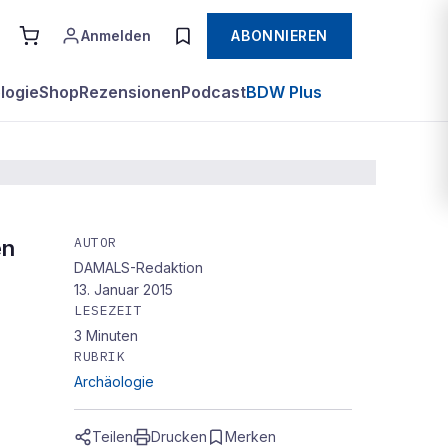
Anmelden
ABONNIEREN
logie
Shop
Rezensionen
Podcast
BDW Plus
AUTOR
en
DAMALS-Redaktion
ge
13. Januar 2015
LESEZEIT
3
Minuten
n
RUBRIK
Archäologie
Teilen
Drucken
Merken