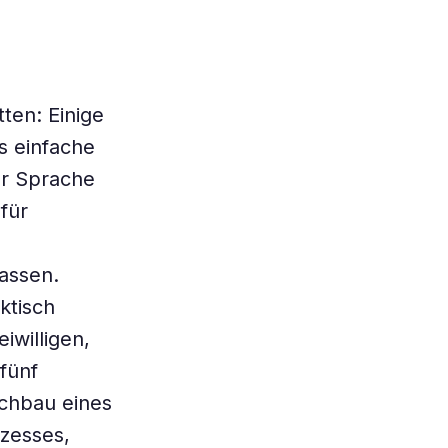
tten: Einige
s einfache
er Sprache
für
assen.
ktisch
iwilligen,
fünf
chbau eines
ozesses,