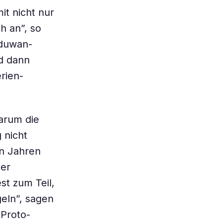
t nicht nur
h an”, so
lduwan-
d dann
rien-
arum die
 nicht
en Jahren
der
st zum Teil,
eln”, sagen
 Proto-