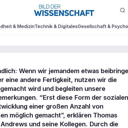
dheit & Medizin
Technik & Digitales
Gesellschaft & Psycho
ändlich: Wenn wir jemandem etwas beibring
Förderten Werkzeu
r eine andere Fertigkeit, nutzen wir die
 gemacht wird und begleiten unsere
?
emerkungen. “Erst diese Form der soziale
twicklung einer großen Anzahl von
sen möglich gemacht”, erklären Thomas
 Andrews und seine Kollegen. Durch die