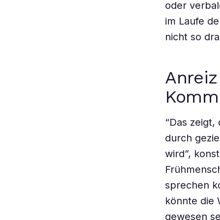
oder verbal
im Laufe de
nicht so dra
Anreiz
Kommu
“Das zeigt,
durch gezi
wird”, kons
Frühmensche
sprechen k
könnte die 
gewesen se