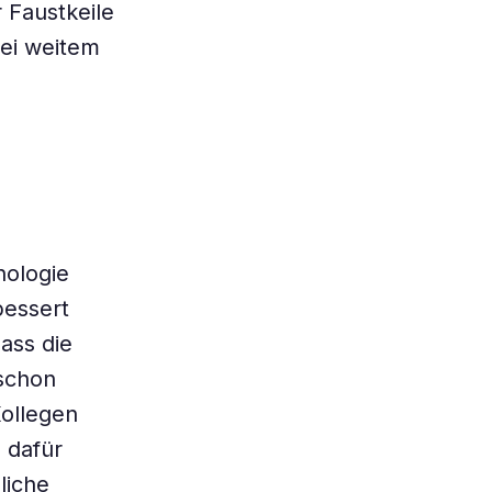
 Faustkeile
bei weitem
nologie
bessert
ass die
 schon
ollegen
 dafür
liche