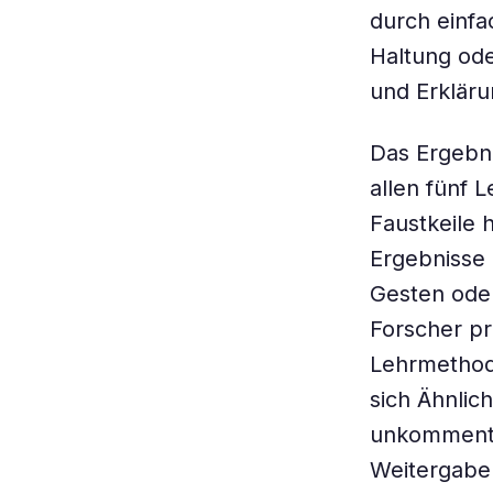
durch einfa
Haltung ode
und Erklär
Das Ergebni
allen fünf 
Faustkeile h
Ergebnisse
Gesten oder
Forscher pr
Lehrmethod
sich Ähnlic
unkommentie
Weitergabe