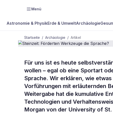
Menü
Astronomie & Physik
Erde & Umwelt
Archäologie
Gesun
Startseite
/
Archäologie
/
Artikel
ARCHÄOLOGIE
Für uns ist es heute selbstverst
Steinzeit: 
wollen – egal ob eine Sportart ode
Sprache. Wir erklären, wie etwas
die Sprache
Vorführungen mit erläuternden B
Weitergabe hat die kumulative En
Technologien und Verhaltenswei
Morgan von der University of St.