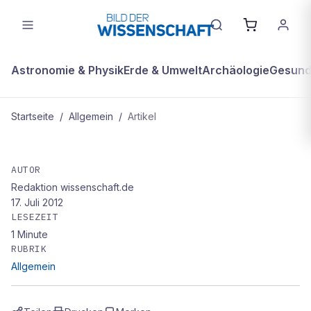
Astronomie & Physik
Erde & Umwelt
Archäologie
Gesundh
Startseite
/
Allgemein
/
Artikel
ALLGEMEIN
Stefan Gäth
AUTOR
Redaktion wissenschaft.de
17. Juli 2012
LESEZEIT
1
Minute
RUBRIK
Allgemein