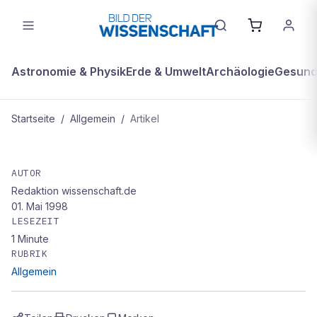
Astronomie & Physik
Erde & Umwelt
Archäologie
Gesundh
Startseite
/
Allgemein
/
Artikel
ALLGEMEIN
Stabile Kunsthüfte
AUTOR
Redaktion wissenschaft.de
01. Mai 1998
LESEZEIT
1
Minute
RUBRIK
Allgemein