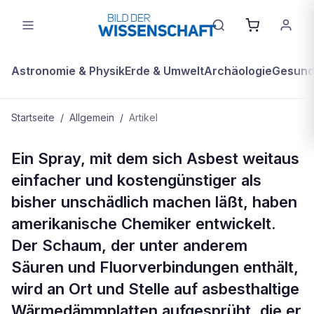
Astronomie & Physik
Erde & Umwelt
Archäologie
Gesundh
Startseite
/
Allgemein
/
Artikel
ALLGEMEIN
Ein Spray, mit dem sich Asbest weitaus
Sprühdose gegen Asbest
einfacher und kostengünstiger als
bisher unschädlich machen läßt, haben
amerikanische Chemiker entwickelt.
Der Schaum, der unter anderem
Säuren und Fluorverbindungen enthält,
wird an Ort und Stelle auf asbesthaltige
Wärmedämmplatten aufgesprüht, die er