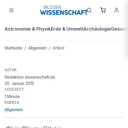
Astronomie & Physik
Erde & Umwelt
Archäologie
Gesundh
Startseite
/
Allgemein
/
Artikel
ALLGEMEIN
SPRUCHREIF
AUTOR
Redaktion wissenschaft.de
20. Januar 2015
LESEZEIT
1
Minute
RUBRIK
Allgemein