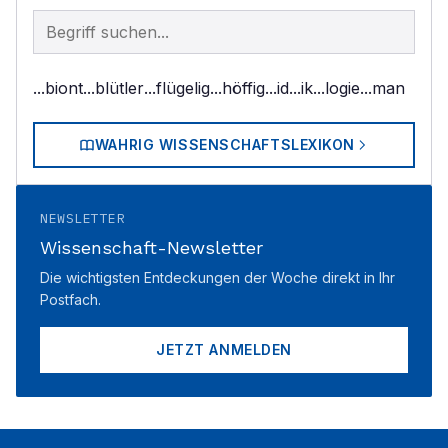
Begriff im Lexikon suchen
...biont
...blütler
...flügelig
...höffig
...id
...ik
...logie
...man
WAHRIG WISSENSCHAFTSLEXIKON
NEWSLETTER
Wissenschaft-Newsletter
Die wichtigsten Entdeckungen der Woche direkt in Ihr
Postfach.
JETZT ANMELDEN