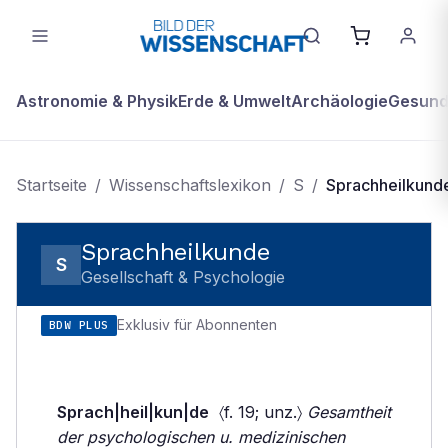
Astronomie & Physik
Erde & Umwelt
Archäologie
Gesundh
Startseite
/
Wissenschaftslexikon
/
S
/
Sprachheilkund
Sprachheilkunde
S
Gesellschaft & Psychologie
Exklusiv für Abonnenten
BDW PLUS
Sprach|heil|kun|de
〈f. 19; unz.〉
Gesamtheit
der psychologischen u. medizinischen