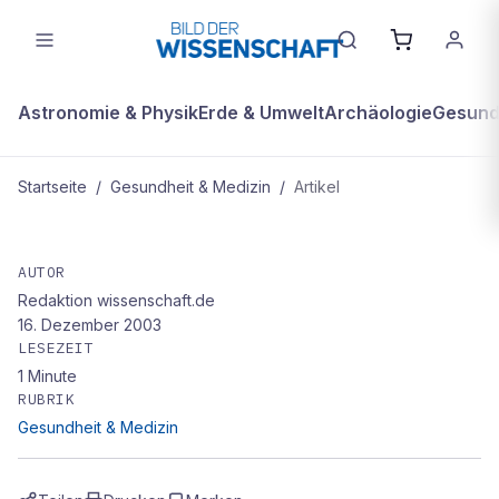
Astronomie & Physik
Erde & Umwelt
Archäologie
Gesundh
Startseite
/
Gesundheit & Medizin
/
Artikel
GESUNDHEIT & MEDIZIN
Sport gegen Brustkrebs
AUTOR
Redaktion wissenschaft.de
16. Dezember 2003
LESEZEIT
1
Minute
RUBRIK
Gesundheit & Medizin