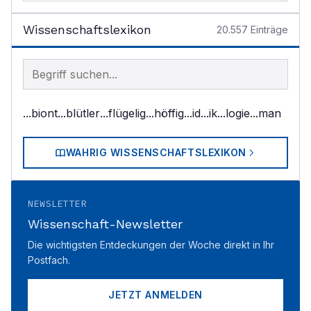
Wissenschaftslexikon
20.557
Einträge
Begriff im Lexikon suchen
...biont
...blütler
...flügelig
...höffig
...id
...ik
...logie
...man
WAHRIG WISSENSCHAFTSLEXIKON
NEWSLETTER
Wissenschaft-Newsletter
Die wichtigsten Entdeckungen der Woche direkt in Ihr
Postfach.
JETZT ANMELDEN