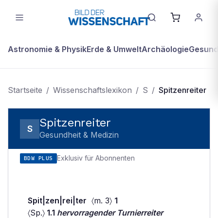
Astronomie & Physik
Erde & Umwelt
Archäologie
Gesundh
Startseite
/
Wissenschaftslexikon
/
S
/
Spitzenreiter
Spitzenreiter
S
Gesundheit & Medizin
Exklusiv für Abonnenten
BDW PLUS
Spit|zen|rei|ter
〈m. 3〉
1
〈Sp.〉
1.1
hervorragender Turnierreiter