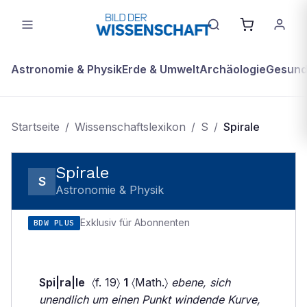
Astronomie & Physik
Erde & Umwelt
Archäologie
Gesundh
Startseite
/
Wissenschaftslexikon
/
S
/
Spirale
Spirale
S
Astronomie & Physik
Exklusiv für Abonnenten
BDW PLUS
Spi|ra|le
〈f. 19〉
1
〈Math.〉
ebene, sich
unendlich um einen Punkt windende Kurve,