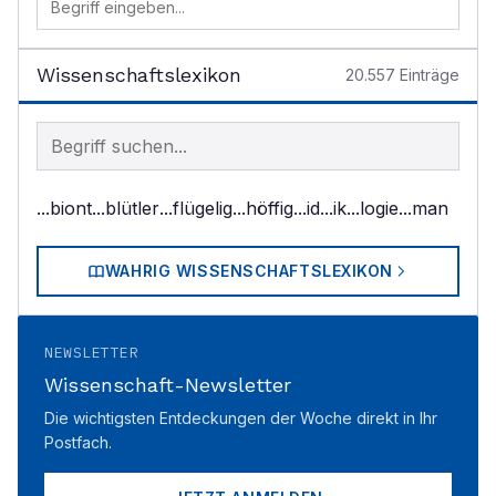
Wissenschaftslexikon
20.557
Einträge
Begriff im Lexikon suchen
...biont
...blütler
...flügelig
...höffig
...id
...ik
...logie
...man
WAHRIG WISSENSCHAFTSLEXIKON
NEWSLETTER
Wissenschaft-Newsletter
Die wichtigsten Entdeckungen der Woche direkt in Ihr
Postfach.