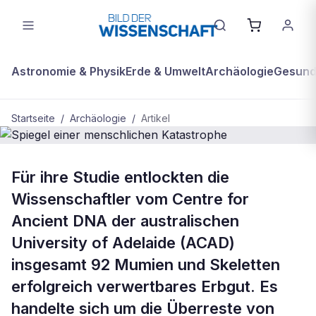
Astronomie & Physik
Erde & Umwelt
Archäologie
Gesundh
Startseite
/
Archäologie
/
Artikel
ARCHÄOLOGIE
Für ihre Studie entlockten die
Spiegel einer menschlichen
Wissenschaftler vom Centre for
Katastrophe
Ancient DNA der australischen
University of Adelaide (ACAD)
insgesamt 92 Mumien und Skeletten
erfolgreich verwertbares Erbgut. Es
handelte sich um die Überreste von