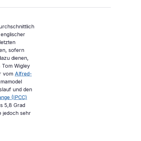
rchschnittlich
 englischer
letzten
en, sofern
dazu dienen,
en Tom Wigley
r vom
Alfred-
Klimamodel
slauf und den
ange (IPCC)
is 5,8 Grad
e jedoch sehr