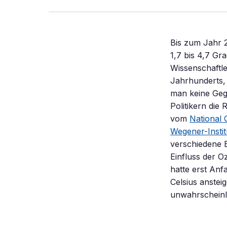
Bis zum Jahr 
1,7 bis 4,7 Gr
Wissenschaftle
Jahrhunderts, 
man keine Geg
Politikern die
vom
National
Wegener-Insti
verschiedene 
Einfluss der 
hatte erst Anf
Celsius anstei
unwahrscheinl