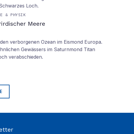
 Schwarzes Loch.
IE & PHYSIK
irdischer Meere
n den verborgenen Ozean im Eismond Europa.
 ähnlichen Gewässers im Saturnmond Titan
doch verabschieden.
E
etter