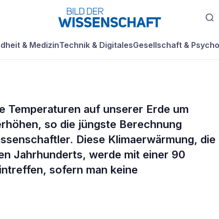
dheit & Medizin
Technik & Digitales
Gesellschaft & Psycho
ie Temperaturen auf unserer Erde um
 nächsten
 erhöhen, so die jüngste Berechnung
issenschaftler. Diese Klimaerwärmung, die
bis zu 4.7 Grad
zten Jahrhunderts, werde mit einer 90
intreffen, sofern man keine