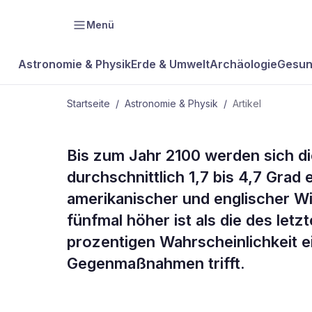
Menü
Astronomie & Physik
Erde & Umwelt
Archäologie
Gesun
Startseite
/
Astronomie & Physik
/
Artikel
ASTRONOMIE & PHYSIK
Bis zum Jahr 2100 werden sich d
Spezial: Im
durchschnittlich 1,7 bis 4,7 Grad
amerikanischer und englischer W
Jahrhundert 
fünfmal höher ist als die des let
prozentigen Wahrscheinlichkeit e
wärmer
Gegenmaßnahmen trifft.