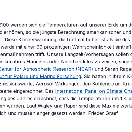
2100 werden sich die Temperaturen auf unserer Erde um du
ad erhöhen, so die jüngste Berechnung amerikanischer und
r. Diese Klimaerwärmung, die fünfmal höher ist als die des 
werde mit einer 90 prozentigen Wahrscheinlichkeit eintreff
enmaßnahmen trifft. Unsere Langzeit-Vorhersagen sollen 
 Risiken ihres Handelns oder Nichthandelns zu zeigen, sag
 Center for Atmospheric Research (NCAR)
und Sarah Rape
tut für Polare und Marine Forschung
. Sie hatten in ihrem 
Emissionswerte, Aerosol-Wirkungen, den Kohlendioxid-Krei
Ozeane eingerechnet. Das
International Panel on Climate Ch
ang des Jahres errechnet, dass die Temperaturen um 1,4 b
gen würden. Laut Wigley und Raper sind diese Maximalwert
ich und müssen enger gesetzt werden. Frieder Graef