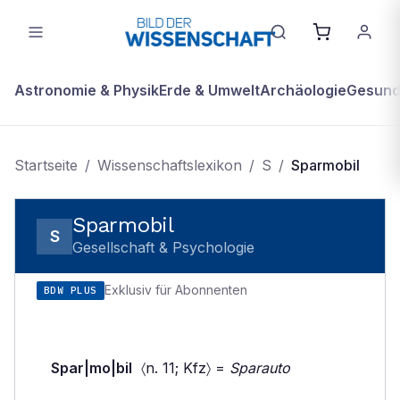
Astronomie & Physik
Erde & Umwelt
Archäologie
Gesundh
Startseite
/
Wissenschaftslexikon
/
S
/
Sparmobil
Sparmobil
S
Gesellschaft & Psychologie
Exklusiv für Abonnenten
BDW PLUS
Spar|mo|bil
〈n. 11; Kfz〉 =
Sparauto