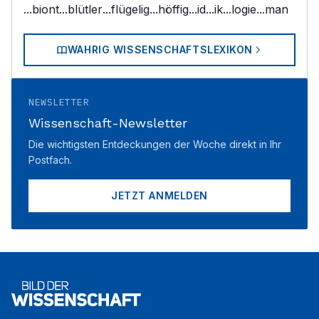
...biont
...blütler
...flügelig
...höffig
...id
...ik
...logie
...man
WAHRIG WISSENSCHAFTSLEXIKON
NEWSLETTER
Wissenschaft-Newsletter
Die wichtigsten Entdeckungen der Woche direkt in Ihr
Postfach.
JETZT ANMELDEN