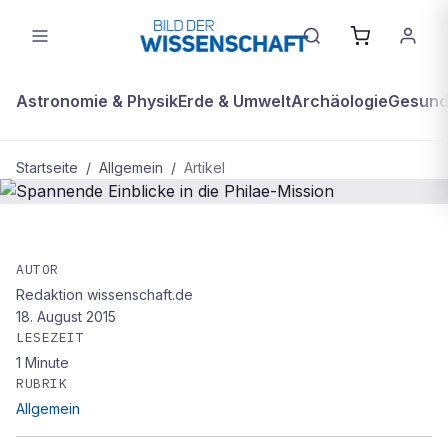
Astronomie & Physik
Erde & Umwelt
Archäologie
Gesundh
Startseite
/
Allgemein
/
Artikel
ALLGEMEIN
Spannende Einblicke in die Philae-
AUTOR
Redaktion wissenschaft.de
Mission
18. August 2015
LESEZEIT
1
Minute
RUBRIK
Allgemein