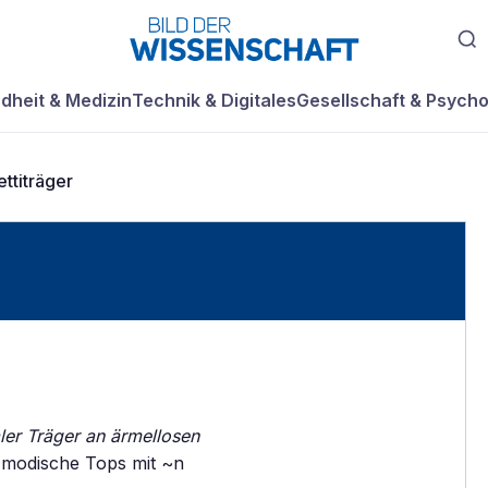
dheit & Medizin
Technik & Digitales
Gesellschaft & Psycho
ttiträger
er Träger an ärmellosen
modische Tops mit ~n