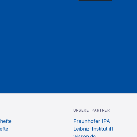
UNSERE PARTNER
hefte
Fraunhofer IPA
efte
Leibniz-Institut ifl
wissen.de