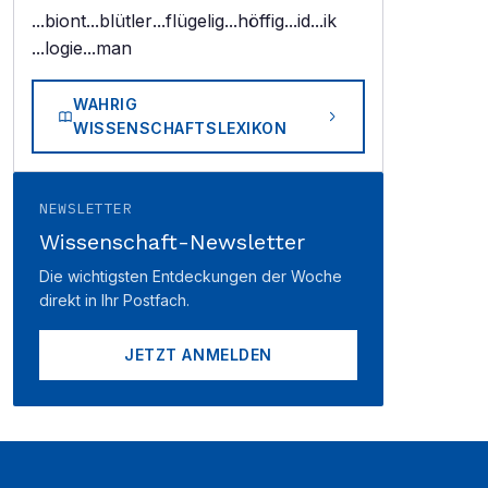
...biont
...blütler
...flügelig
...höffig
...id
...ik
...logie
...man
WAHRIG
WISSENSCHAFTSLEXIKON
NEWSLETTER
Wissenschaft-Newsletter
Die wichtigsten Entdeckungen der Woche
direkt in Ihr Postfach.
JETZT ANMELDEN