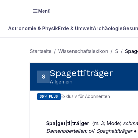
Menü
Astronomie & Physik
Erde & Umwelt
Archäologie
Gesun
Startseite
/
Wissenschaftslexikon
/
S
/
Spage
Spagettiträger
S
Allgemein
Exklusiv für Abonnenten
BDW PLUS
Spa|get|ti|trä|ger
〈m. 3; Mode〉
schmal
Damenoberteilen;
oV
Spaghettiträger
● 