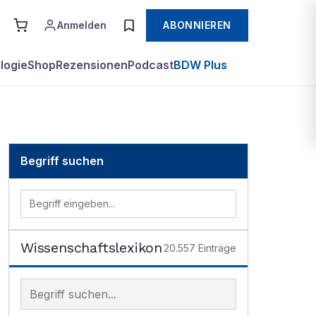
Anmelden
ABONNIEREN
logie
Shop
Rezensionen
Podcast
BDW Plus
Begriff suchen
Wissenschaftslexikon
20.557
Einträge
Begriff im Lexikon suchen