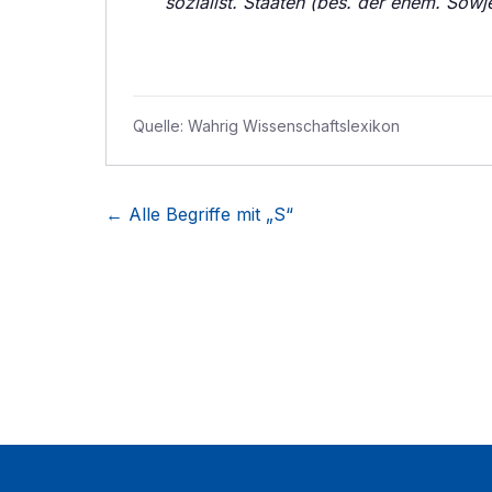
sozialist. Staaten (bes. der ehem. Sowj
Quelle:
Wahrig Wissenschaftslexikon
← Alle Begriffe mit „
S
“