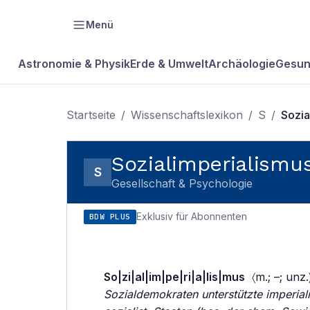
Menü
Astronomie & Physik
Erde & Umwelt
Archäologie
Gesun
Startseite
/
Wissenschaftslexikon
/
S
/
Sozia
Sozialimperialismu
S
Gesellschaft & Psychologie
Exklusiv für Abonnenten
BDW PLUS
So|zi|al|im|pe|ri|a|lis|mus
〈m.; –; unz
Sozialdemokraten unterstützte imperialis