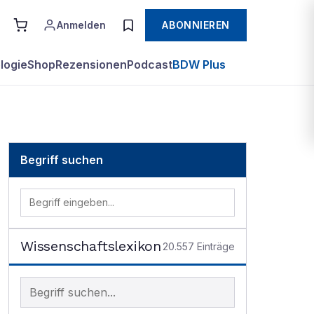
Anmelden
ABONNIEREN
logie
Shop
Rezensionen
Podcast
BDW Plus
Begriff suchen
Wissenschaftslexikon
20.557
Einträge
Begriff im Lexikon suchen