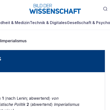
dheit & Medizin
Technik & Digitales
Gesellschaft & Psycho
limperialismus
s
.〉
1
〈nach Lenin; abwertend〉
von
tische Politik
2
〈abwertend〉
Imperialismus