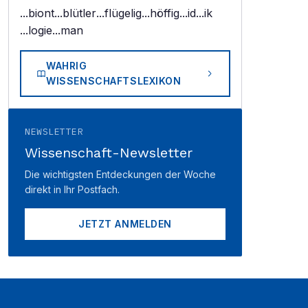
...biont
...blütler
...flügelig
...höffig
...id
...ik
...logie
...man
WAHRIG
WISSENSCHAFTSLEXIKON
NEWSLETTER
Wissenschaft-Newsletter
Die wichtigsten Entdeckungen der Woche
direkt in Ihr Postfach.
JETZT ANMELDEN