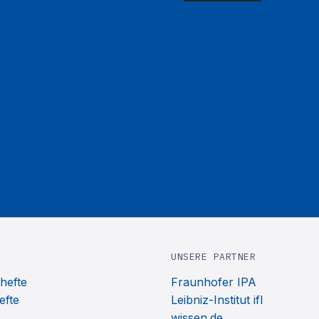
UNSERE PARTNER
hefte
Fraunhofer IPA
efte
Leibniz-Institut ifl
wissen.de