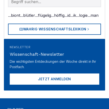
...biont
...blütler
...flügelig
...höffig
...id
...ik
...logie
...man
WAHRIG WISSENSCHAFTSLEXIKON
NEWSLETTER
Wissenschaft-Newsletter
Die wichtigsten Entdeckungen der Woche direkt in Ihr
Postfach.
JETZT ANMELDEN