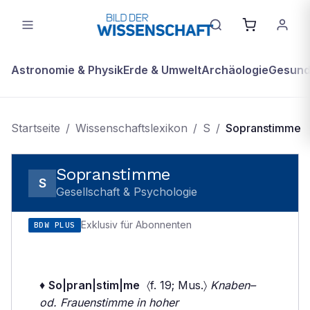
Astronomie & Physik
Erde & Umwelt
Archäologie
Gesundh
Startseite
/
Wissenschaftslexikon
/
S
/
Sopranstimme
Sopranstimme
S
Gesellschaft & Psychologie
Exklusiv für Abonnenten
BDW PLUS
♦
So|pran|stim|me
〈f. 19; Mus.〉
Knaben–
od. Frauenstimme in hoher