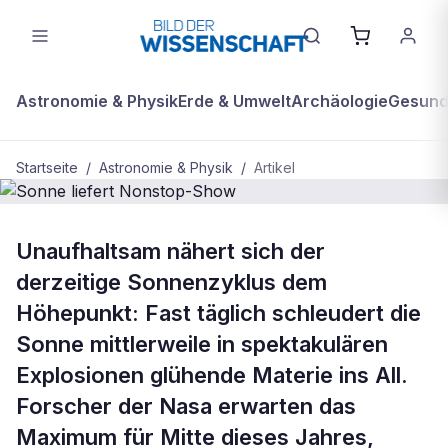
Astronomie & Physik
Erde & Umwelt
Archäologie
Gesundh
Startseite
/
Astronomie & Physik
/
Artikel
ASTRONOMIE & PHYSIK
Unaufhaltsam nähert sich der
Sonne liefert Nonstop-Show
derzeitige Sonnenzyklus dem
Höhepunkt: Fast täglich schleudert die
Sonne mittlerweile in spektakulären
Explosionen glühende Materie ins All.
Forscher der Nasa erwarten das
Maximum für Mitte dieses Jahres,