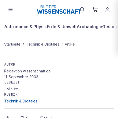
Astronomie & Physik
Erde & Umwelt
Archäologie
Gesundh
Startseite
/
Technik & Digitales
/
Artikel
TECHNIK & DIGITALES
Sonar-Stock soll Blinden das Leben
AUTOR
Redaktion wissenschaft.de
vereinfachen
11. September 2003
LESEZEIT
1
Minute
RUBRIK
Technik & Digitales