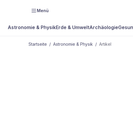
Menü
Astronomie & Physik
Erde & Umwelt
Archäologie
Gesun
Startseite
/
Astronomie & Physik
/
Artikel
ASTRONOMIE & PHYSIK
Sonar mach
sprachlos