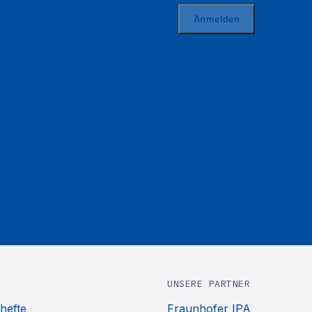
UNSERE PARTNER
hefte
Fraunhofer IPA