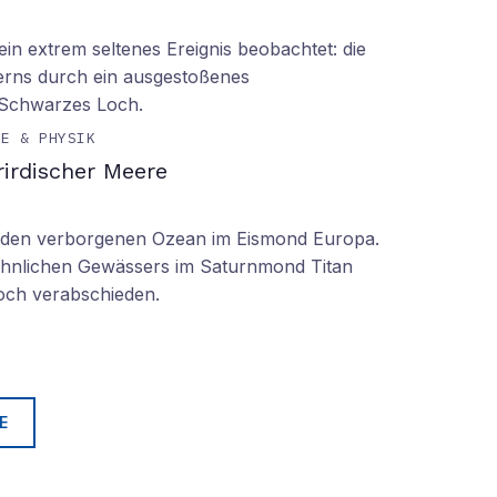
n extrem seltenes Ereignis beobachtet: die
erns durch ein ausgestoßenes
 Schwarzes Loch.
IE & PHYSIK
irdischer Meere
n den verborgenen Ozean im Eismond Europa.
 ähnlichen Gewässers im Saturnmond Titan
doch verabschieden.
E