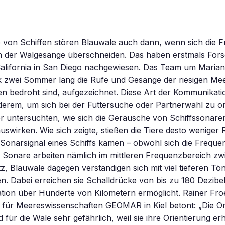
e von Schiffen stören Blauwale auch dann, wenn sich die 
en der Walgesänge überschneiden. Das haben erstmals Fors
 California in San Diego nachgewiesen. Das Team um Maria
ik zwei Sommer lang die Rufe und Gesänge der riesigen Mee
n bedroht sind, aufgezeichnet. Diese Art der Kommunikati
erem, um sich bei der Futtersuche oder Partnerwahl zu ori
r untersuchten, wie sich die Geräusche von Schiffssonaren
uswirken. Wie sich zeigte, stießen die Tiere desto weniger R
Sonarsignal eines Schiffs kamen – obwohl sich die Freque
. Sonare arbeiten nämlich im mittleren Frequenzbereich z
, Blauwale dagegen verständigen sich mit viel tieferen Tön
en. Dabei erreichen sie Schalldrücke von bis zu 180 Dezibe
tion über Hunderte von Kilometern ermöglicht. Rainer Fr
ut für Meereswissenschaften GEOMAR in Kiel betont: „Die O
d für die Wale sehr gefährlich, weil sie ihre Orientierung er