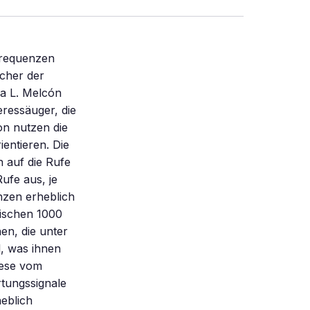
Frequenzen
cher der
na L. Melcón
ressäuger, die
on nutzen die
entieren. Die
 auf die Rufe
ufe aus, je
nzen erheblich
wischen 1000
en, die unter
l, was ihnen
oese vom
rtungssignale
heblich