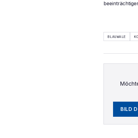
beeinträchtige
BLAUWALE
K
Möchte
BILD 