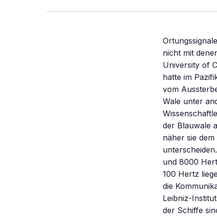
Ortungssignal
nicht mit den
University of
hatte im Pazif
vom Aussterbe
Wale unter and
Wissenschaftle
der Blauwale a
näher sie dem 
unterscheiden
und 8000 Hertz
100 Hertz lieg
die Kommunika
Leibniz-Instit
der Schiffe sin