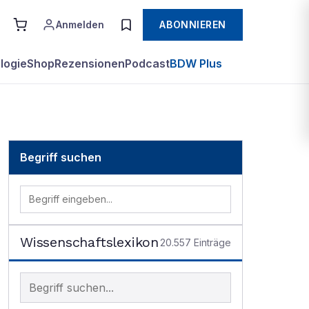
Anmelden
ABONNIEREN
logie
Shop
Rezensionen
Podcast
BDW Plus
Begriff suchen
Wissenschaftslexikon
20.557
Einträge
Begriff im Lexikon suchen