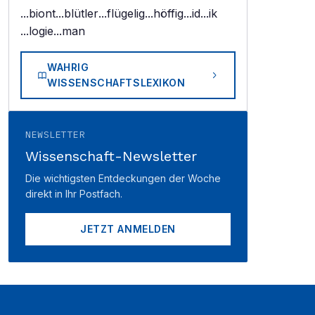
...biont
...blütler
...flügelig
...höffig
...id
...ik
...logie
...man
WAHRIG
WISSENSCHAFTSLEXIKON
NEWSLETTER
Wissenschaft-Newsletter
Die wichtigsten Entdeckungen der Woche
direkt in Ihr Postfach.
JETZT ANMELDEN