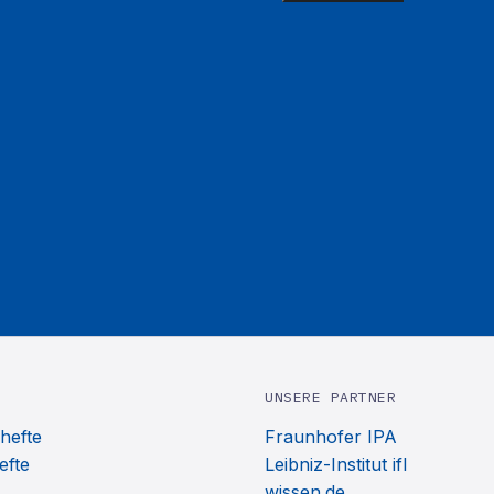
UNSERE PARTNER
hefte
Fraunhofer IPA
efte
Leibniz-Institut ifl
wissen.de