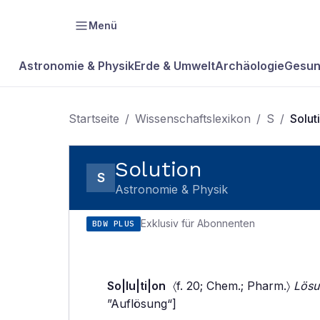
Menü
Astronomie & Physik
Erde & Umwelt
Archäologie
Gesun
Startseite
/
Wissenschaftslexikon
/
S
/
Solut
Solution
S
Astronomie & Physik
Exklusiv für Abonnenten
BDW PLUS
So|lu|ti|on
〈f. 20; Chem.; Pharm.〉
Lösu
”Auflösung“]