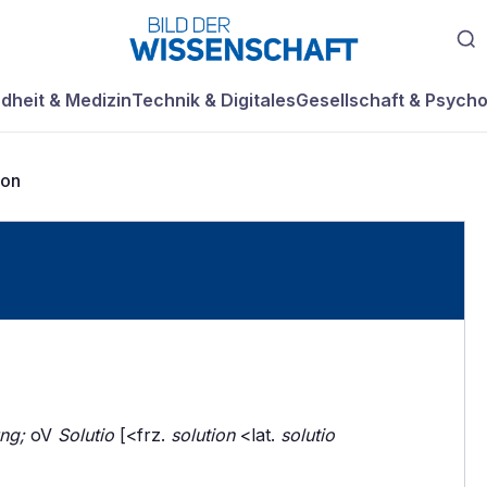
dheit & Medizin
Technik & Digitales
Gesellschaft & Psycho
ion
ng;
oV
Solutio
[<frz.
solution
<lat.
solutio