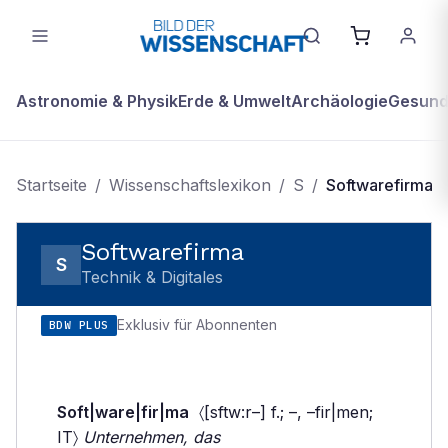
Astronomie & Physik
Erde & Umwelt
Archäologie
Gesundh
Startseite
/
Wissenschaftslexikon
/
S
/
Softwarefirma
Softwarefirma
S
Technik & Digitales
Exklusiv für Abonnenten
BDW PLUS
Soft|ware|fir|ma
〈[sftw:r–] f.; –, –fir|men;
IT〉
Unternehmen, das