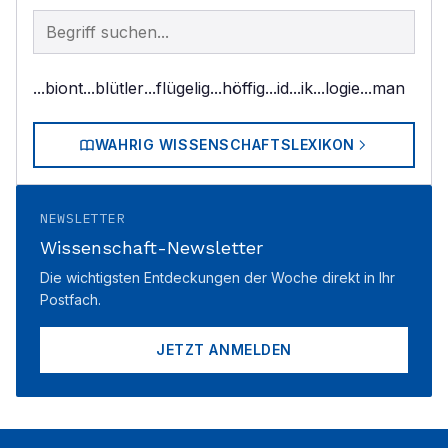
Begriff im Lexikon suchen
...biont
...blütler
...flügelig
...höffig
...id
...ik
...logie
...man
WAHRIG WISSENSCHAFTSLEXIKON
NEWSLETTER
Wissenschaft-Newsletter
Die wichtigsten Entdeckungen der Woche direkt in Ihr
Postfach.
JETZT ANMELDEN