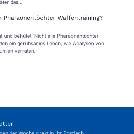
äter das…
n Pharaonentöchter Waffentraining?
 und behütet: Nicht alle Pharaonentöchter
tten ein geruhsames Leben, wie Analysen von
umien verraten.
etter
gen der Woche direkt in Ihr Postfach.