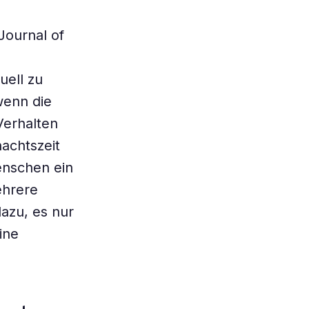
Journal of
uell zu
wenn die
erhalten
nachtszeit
enschen ein
ehrere
azu, es nur
ine