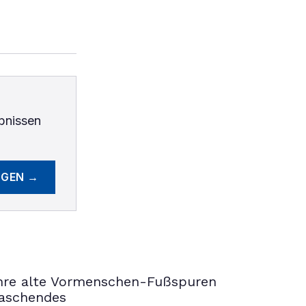
bnissen
EGEN →
ahre alte Vormenschen-Fußspuren
raschendes