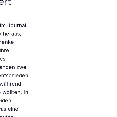
ert
im Journal
y heraus,
chenke
ihre
des
tanden zwei
entschieden
, während
 wollten. In
eiden
was eine