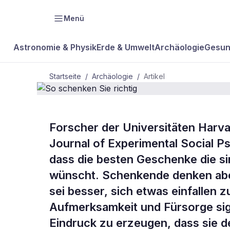
Menü
Astronomie & Physik
Erde & Umwelt
Archäologie
Gesun
Startseite
/
Archäologie
/
Artikel
ARCHÄOLOGIE
Forscher der Universitäten Harv
So schenken
Journal of Experimental Social Ps
dass die besten Geschenke die si
richtig
wünscht. Schenkende denken abe
sei besser, sich etwas einfallen 
Aufmerksamkeit und Fürsorge sign
Eindruck zu erzeugen, dass sie d