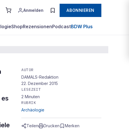
Anmelden
ABONNIEREN
logie
Shop
Rezensionen
Podcast
BDW Plus
AUTOR
m
DAMALS-Redaktion
22. Dezember 2015
LESEZEIT
2
Minuten
 es
RUBRIK
Archäologie
iele
Teilen
Drucken
Merken