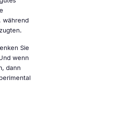
 gutes
ie
r, während
zugten.
henken Sie
. Und wenn
n, dann
perimental