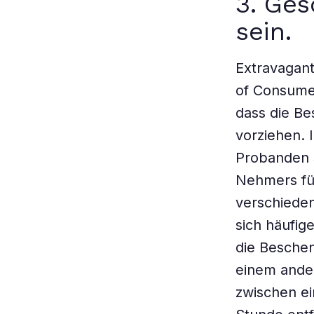
3. Ges
sein.
Extravagant
of Consumer
dass die B
vorziehen. 
Probanden 
Nehmers fü
verschiede
sich häufig
die Beschen
einem ande
zwischen ei