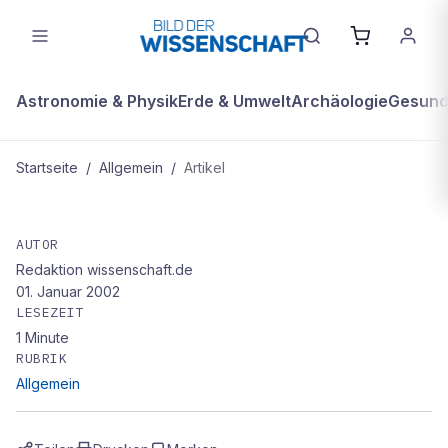
Astronomie & Physik
Erde & Umwelt
Archäologie
Gesundh
Startseite
/
Allgemein
/
Artikel
ALLGEMEIN
So kommt Farbe ins Digitale Bild
AUTOR
Redaktion wissenschaft.de
01. Januar 2002
LESEZEIT
1
Minute
RUBRIK
Allgemein