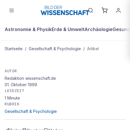
Astronomie & Physik
Erde & Umwelt
Archäologie
Gesundh
Startseite
/
Gesellschaft & Psychologie
/
Artikel
GESELLSCHAFT & PSYCHOLOGIE
Sinnvoller Blödsinn: „Der Einfluß von
AUTOR
Redaktion wissenschaft.de
Erdnußbutter auf die Erdrotation"
01. Oktober 1999
von Mark Abrahams
LESEZEIT
1
Minute
RUBRIK
Gesellschaft & Psychologie