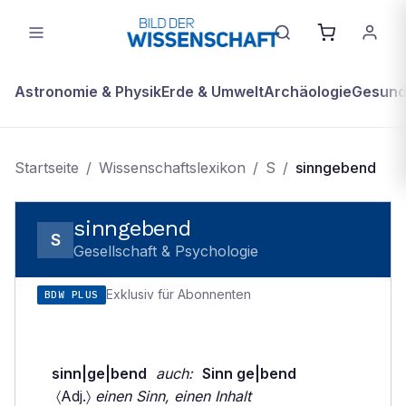
Astronomie & Physik
Erde & Umwelt
Archäologie
Gesundh
Startseite
/
Wissenschaftslexikon
/
S
/
sinngebend
sinngebend
S
Gesellschaft & Psychologie
Exklusiv für Abonnenten
BDW PLUS
sinn|ge|bend
auch:
Sinn ge|bend
〈Adj.〉
einen Sinn, einen Inhalt