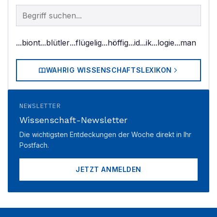
Begriff im Lexikon suchen
...biont
...blütler
...flügelig
...höffig
...id
...ik
...logie
...man
WAHRIG WISSENSCHAFTSLEXIKON
NEWSLETTER
Wissenschaft-Newsletter
Die wichtigsten Entdeckungen der Woche direkt in Ihr
Postfach.
JETZT ANMELDEN