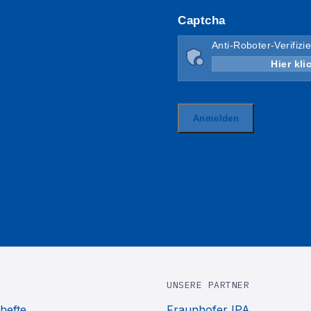
UNSERE PARTNER
hefte
Fraunhofer IPA