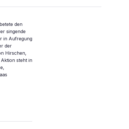
betete den
der singende
r in Aufregung
er der
on Hirschen,
Aktion steht in
e,
Vaas