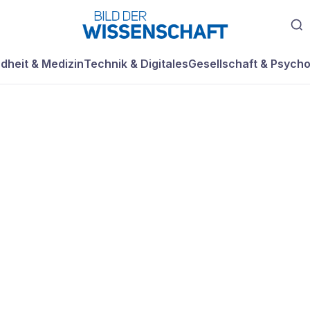
dheit & Medizin
Technik & Digitales
Gesellschaft & Psycho
le, jaulende