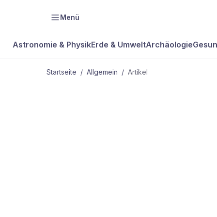
Menü
Astronomie & Physik
Erde & Umwelt
Archäologie
Gesun
Startseite
/
Allgemein
/
Artikel
ALLGEMEIN
Singende Wa
Wölfe