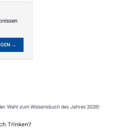
bnissen
EGEN →
 der Wahl zum Wissensbuch des Jahres 2026!
N
ch Trinken?