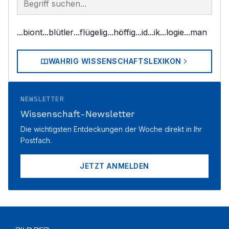
...biont
...blütler
...flügelig
...höffig
...id
...ik
...logie
...man
WAHRIG WISSENSCHAFTSLEXIKON
NEWSLETTER
Wissenschaft-Newsletter
Die wichtigsten Entdeckungen der Woche direkt in Ihr
Postfach.
JETZT ANMELDEN