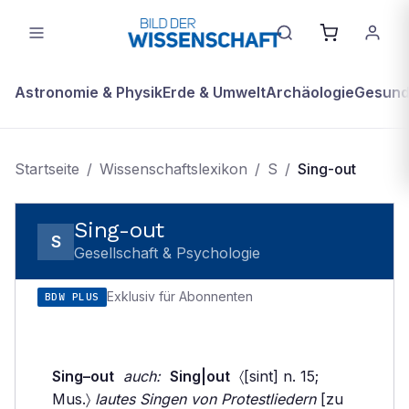
Astronomie & Physik
Erde & Umwelt
Archäologie
Gesundh
Startseite
/
Wissenschaftslexikon
/
S
/
Sing-out
Sing-out
S
Gesellschaft & Psychologie
Exklusiv für Abonnenten
BDW PLUS
Sing–out
auch:
Sing|out
〈[sint] n. 15;
Mus.〉
lautes Singen von Protestliedern
[zu