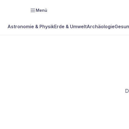
Menü
Astronomie & Physik
Erde & Umwelt
Archäologie
Gesun
D