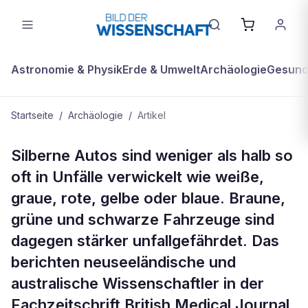
Astronomie & Physik
Erde & Umwelt
Archäologie
Gesundh
Startseite
/
Archäologie
/
Artikel
ARCHÄOLOGIE
Silberne Autos sind weniger als halb so
Sicher in Silber
oft in Unfälle verwickelt wie weiße,
graue, rote, gelbe oder blaue. Braune,
grüne und schwarze Fahrzeuge sind
dagegen stärker unfallgefährdet. Das
berichten neuseeländische und
australische Wissenschaftler in der
Fachzeitschrift British Medical Journal