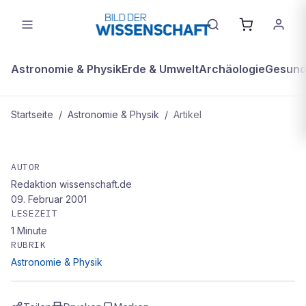
Astronomie & Physik
Erde & Umwelt
Archäologie
Gesundh
Startseite
/
Astronomie & Physik
/
Artikel
ASTRONOMIE & PHYSIK
Shuttle bringt Forschungslabor zur
AUTOR
Redaktion wissenschaft.de
ISS
09. Februar 2001
LESEZEIT
1
Minute
RUBRIK
Astronomie & Physik