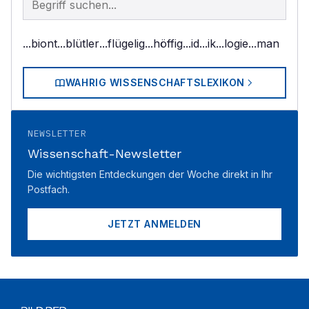
...biont
...blütler
...flügelig
...höffig
...id
...ik
...logie
...man
WAHRIG WISSENSCHAFTSLEXIKON
NEWSLETTER
Wissenschaft-Newsletter
Die wichtigsten Entdeckungen der Woche direkt in Ihr
Postfach.
JETZT ANMELDEN