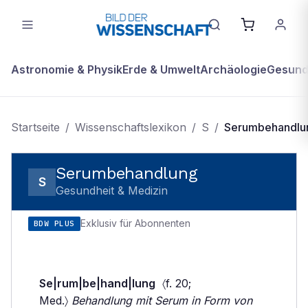
Astronomie & Physik
Erde & Umwelt
Archäologie
Gesundh
Startseite
/
Wissenschaftslexikon
/
S
/
Serumbehandlu
Serumbehandlung
S
Gesundheit & Medizin
Exklusiv für Abonnenten
BDW PLUS
Se|rum|be|hand|lung
〈f. 20;
Med.〉
Behandlung mit Serum in Form von