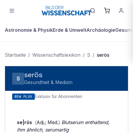
Astronomie & Physik
Erde & Umwelt
Archäologie
Gesundh
Startseite
/
Wissenschaftslexikon
/
S
/
serös
serös
S
Gesundheit & Medizin
Exklusiv für Abonnenten
BDW PLUS
se|rös
〈Adj.; Med.〉
Blutserum enthaltend,
ihm ähnlich, serumartig