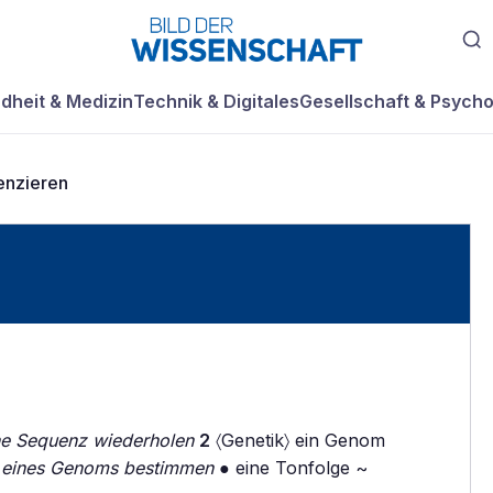
dheit & Medizin
Technik & Digitales
Gesellschaft & Psycho
enzieren
ne Sequenz wiederholen
2
〈Genetik〉 ein Genom
lb eines Genoms bestimmen
● eine Tonfolge ~