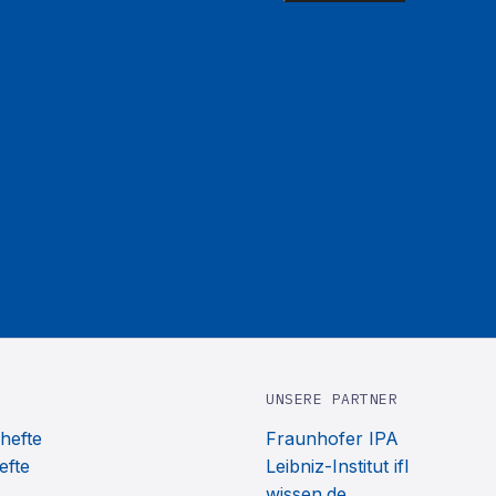
UNSERE PARTNER
hefte
Fraunhofer IPA
efte
Leibniz-Institut ifl
wissen.de