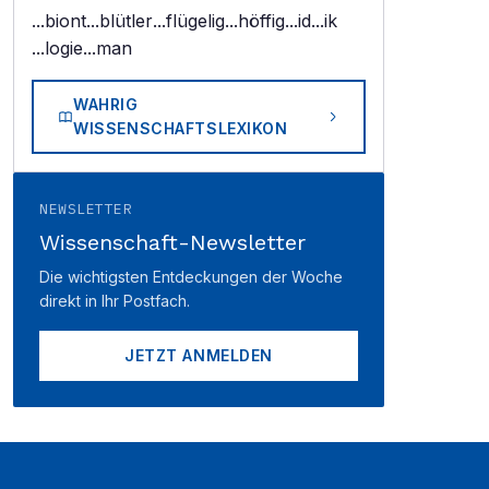
...biont
...blütler
...flügelig
...höffig
...id
...ik
...logie
...man
WAHRIG
WISSENSCHAFTSLEXIKON
NEWSLETTER
Wissenschaft-Newsletter
Die wichtigsten Entdeckungen der Woche
direkt in Ihr Postfach.
JETZT ANMELDEN