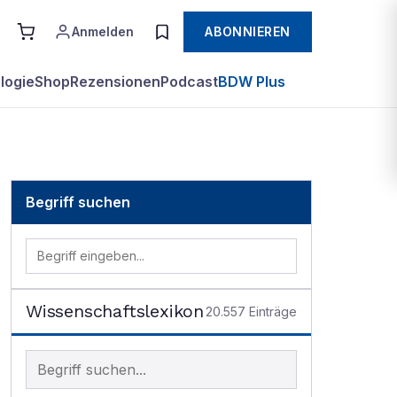
Anmelden
ABONNIEREN
logie
Shop
Rezensionen
Podcast
BDW Plus
Begriff suchen
Wissenschaftslexikon
20.557
Einträge
Begriff im Lexikon suchen