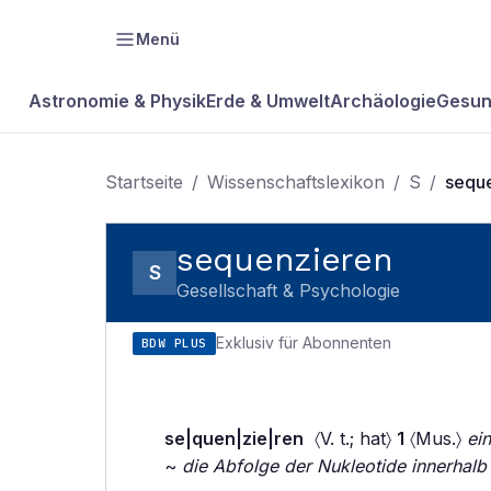
Menü
Astronomie & Physik
Erde & Umwelt
Archäologie
Gesun
Startseite
/
Wissenschaftslexikon
/
S
/
sequ
sequenzieren
S
Gesellschaft & Psychologie
Exklusiv für Abonnenten
BDW PLUS
se|quen|zie|ren
〈V. t.; hat〉
1
〈Mus.〉
ei
~
die Abfolge der Nukleotide innerha