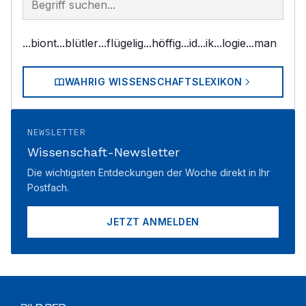
...biont
...blütler
...flügelig
...höffig
...id
...ik
...logie
...man
WAHRIG WISSENSCHAFTSLEXIKON
NEWSLETTER
Wissenschaft-Newsletter
Die wichtigsten Entdeckungen der Woche direkt in Ihr
Postfach.
JETZT ANMELDEN