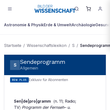
Astronomie & Physik
Erde & Umwelt
Archäologie
Gesundh
Startseite
/
Wissenschaftslexikon
/
S
/
Sendeprogram
Sendeprogramm
S
Allgemein
Exklusiv für Abonnenten
BDW PLUS
Sen|de|pro|gramm
〈n. 11; Radio;
TV〉
Programm der Fernseh– u.