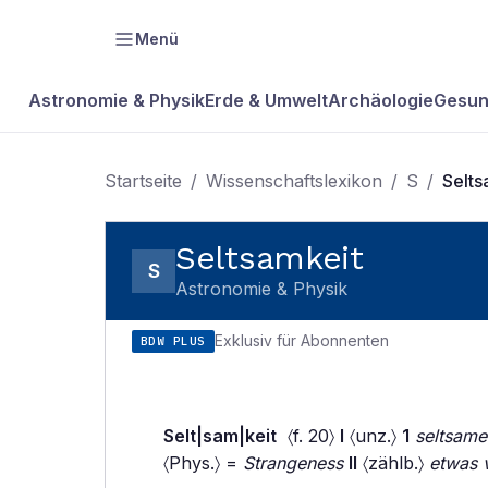
Menü
Astronomie & Physik
Erde & Umwelt
Archäologie
Gesun
Startseite
/
Wissenschaftslexikon
/
S
/
Selts
Seltsamkeit
S
Astronomie & Physik
Exklusiv für Abonnenten
BDW PLUS
Selt|sam|keit
〈f. 20〉
I
〈unz.〉
1
seltsame
〈Phys.〉 =
Strangeness
II
〈zählb.〉
etwas 