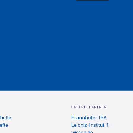
UNSERE PARTNER
hefte
Fraunhofer IPA
efte
Leibniz-Institut ifl
wissen.de