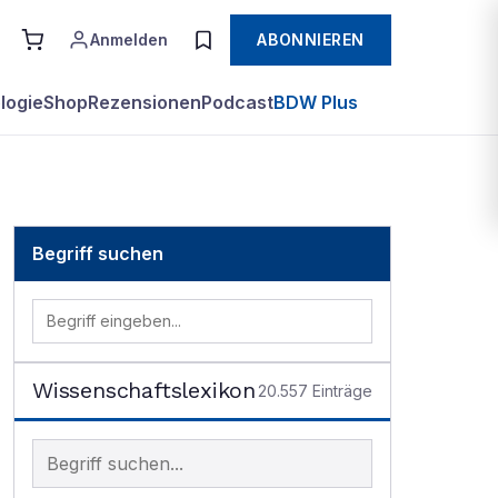
Anmelden
ABONNIEREN
logie
Shop
Rezensionen
Podcast
BDW Plus
Begriff suchen
Wissenschaftslexikon
20.557
Einträge
Begriff im Lexikon suchen