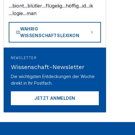
...biont
...blütler
...flügelig
...höffig
...id
...ik
...logie
...man
WAHRIG
WISSENSCHAFTSLEXIKON
NEWSLETTER
Wissenschaft-Newsletter
Die wichtigsten Entdeckungen der Woche
direkt in Ihr Postfach.
JETZT ANMELDEN