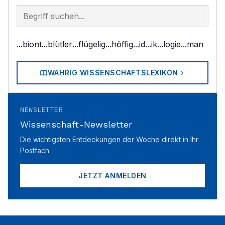
Begriff im Lexikon suchen
...biont
...blütler
...flügelig
...höffig
...id
...ik
...logie
...man
WAHRIG WISSENSCHAFTSLEXIKON
NEWSLETTER
Wissenschaft-Newsletter
Die wichtigsten Entdeckungen der Woche direkt in Ihr
Postfach.
JETZT ANMELDEN