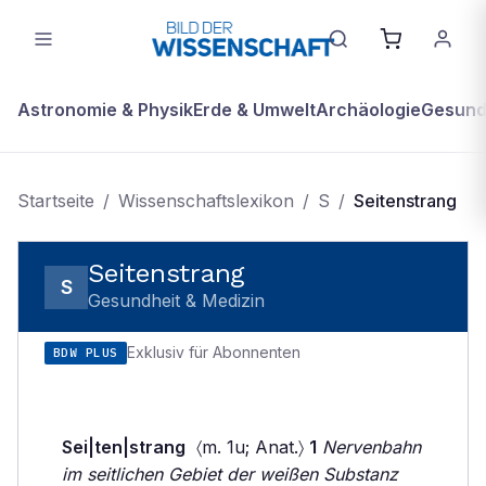
Astronomie & Physik
Erde & Umwelt
Archäologie
Gesundh
Startseite
/
Wissenschaftslexikon
/
S
/
Seitenstrang
Seitenstrang
S
Gesundheit & Medizin
Exklusiv für Abonnenten
BDW PLUS
Sei|ten|strang
〈m. 1u; Anat.〉
1
Nervenbahn
im seitlichen Gebiet der weißen Substanz