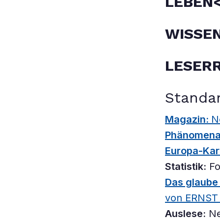
LEBEN
WISSE
LESERR
Standa
Magazin:
N
Phänomena
Europa-Kar
Statistik:
Fo
Das glaube 
von ERNST
Auslese:
Ne