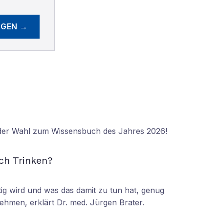
EGEN →
 der Wahl zum Wissensbuch des Jahres 2026!
N
ch Trinken?
tig wird und was das damit zu tun hat, genug
ehmen, erklärt Dr. med. Jürgen Brater.
N