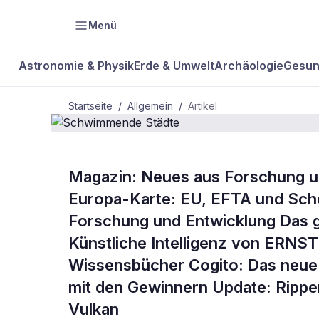
Menü
Astronomie & Physik
Erde & Umwelt
Archäologie
Gesun
Startseite
/
Allgemein
/
Artikel
ALLGEMEIN
Magazin: Neues aus Forschung u
Schwimmen
Europa-Karte: EU, EFTA und Sche
Forschung und Entwicklung Das gl
Städte
Künstliche Intelligenz von ERN
Wissensbücher Cogito: Das neue R
mit den Gewinnern Update: Rippen
Vulkan