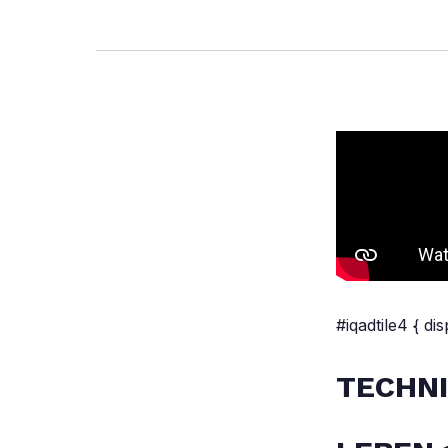
#iqadtile4 { di
TECHN