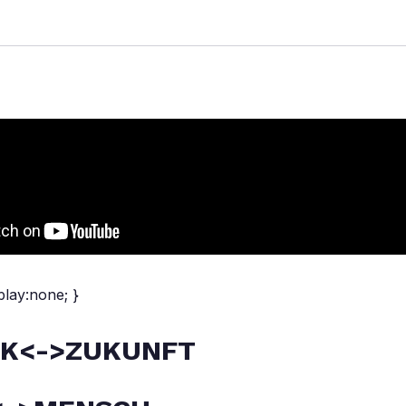
splay:none; }
IK<->ZUKUNFT