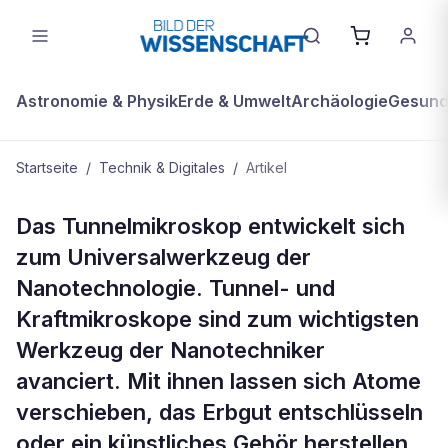
Astronomie & Physik
Erde & Umwelt
Archäologie
Gesundh
Startseite
/
Technik & Digitales
/
Artikel
TECHNIK & DIGITALES
Das Tunnelmikroskop entwickelt sich
Schweizer Messer
zum Universalwerkzeug der
Nanotechnologie. Tunnel- und
Kraftmikroskope sind zum wichtigsten
Werkzeug der Nanotechniker
avanciert. Mit ihnen lassen sich Atome
verschieben, das Erbgut entschlüsseln
oder ein künstliches Gehör herstellen.