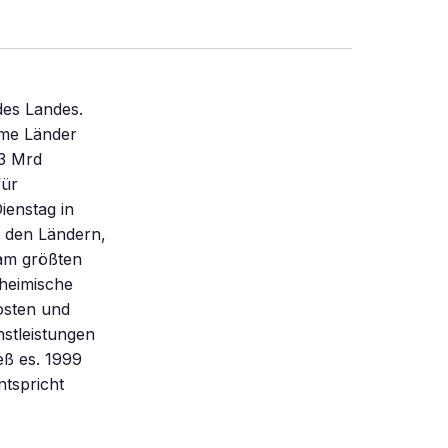
des Landes.
rme Länder
,3 Mrd
für
enstag in
u den Ländern,
 am größten
 heimische
osten und
stleistungen
eß es. 1999
ntspricht