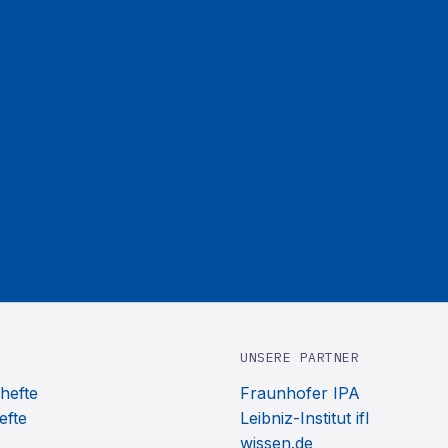
UNSERE PARTNER
hefte
Fraunhofer IPA
efte
Leibniz-Institut ifl
wissen.de