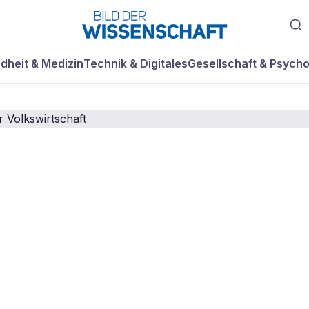
dheit & Medizin
Technik & Digitales
Gesellschaft & Psycho
ntwicklungshilfe
igener
aft