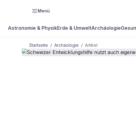
Menü
Astronomie & Physik
Erde & Umwelt
Archäologie
Gesun
Startseite
/
Archäologie
/
Artikel
ARCHÄOLOGIE
Schweizer E
nutzt auch e
Volkswirtsch