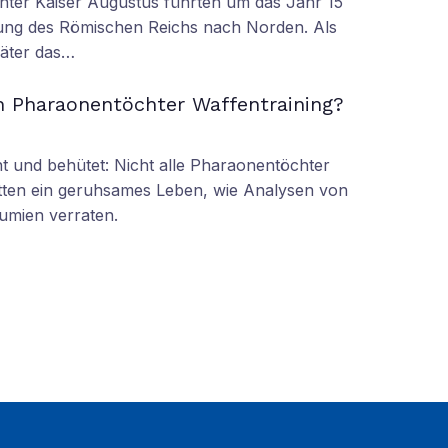
nter Kaiser Augustus führten um das Jahr 15
ung des Römischen Reichs nach Norden. Als
äter das…
n Pharaonentöchter Waffentraining?
 und behütet: Nicht alle Pharaonentöchter
tten ein geruhsames Leben, wie Analysen von
umien verraten.