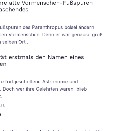
ahre alte Vormenschen-Fußspuren
raschendes
Fußspuren des Paranthropus boisei ändern
iesen Vormenschen. Denn er war genauso groß
am selben Ort…
rät erstmals den Namen eines
en
hre fortgeschrittene Astronomie und
 Doch wer ihre Gelehrten waren, blieb
.
GIE
s