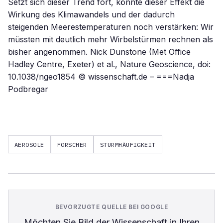
Setzt sich dieser Trend fort, könnte dieser Effekt die
Wirkung des Klimawandels und der dadurch
steigenden Meerestemperaturen noch verstärken: Wir
müssten mit deutlich mehr Wirbelstürmen rechnen als
bisher angenommen. Nick Dunstone (Met Office
Hadley Centre, Exeter) et al., Nature Geoscience, doi:
10.1038/ngeo1854 © wissenschaft.de – ===Nadja
Podbregar
AEROSOLE
FORSCHER
STURMHÄUFIGKEIT
BEVORZUGTE QUELLE BEI GOOGLE
Möchten Sie
Bild der Wissenschaft
in Ihren