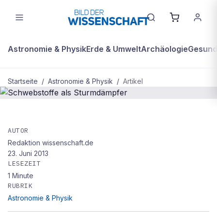
Astronomie & Physik
Erde & Umwelt
Archäologie
Gesundh
Startseite
/
Astronomie & Physik
/
Artikel
ASTRONOMIE & PHYSIK
Schwebstoffe als Sturmdämpfer
AUTOR
Redaktion wissenschaft.de
23. Juni 2013
LESEZEIT
1
Minute
RUBRIK
Astronomie & Physik