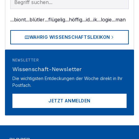
...biont
...blütler
...flügelig
...höffig
...id
...ik
...logie
...man
WAHRIG WISSENSCHAFTSLEXIKON
NEWSLETTER
Wissenschaft-Newsletter
Die wichtigsten Entdeckungen der Woche direkt in Ihr
Postfach.
JETZT ANMELDEN