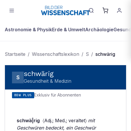
Astronomie & Physik
Erde & Umwelt
Archäologie
Gesundh
Startseite
/
Wissenschaftslexikon
/
S
/
schwärig
schwärig
S
Gesundheit & Medizin
Exklusiv für Abonnenten
BDW PLUS
schwä|rig
〈Adj.; Med.; veraltet〉
mit
Geschwüren bedeckt, ein Geschwür