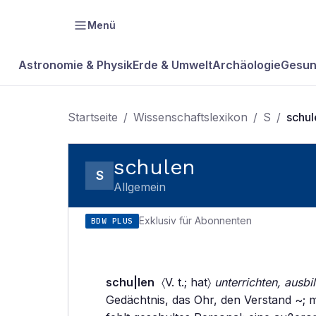
Menü
Astronomie & Physik
Erde & Umwelt
Archäologie
Gesun
Startseite
/
Wissenschaftslexikon
/
S
/
schul
schulen
S
Allgemein
Exklusiv für Abonnenten
BDW PLUS
schu|len
〈V. t.; hat〉
unterrichten, ausbi
Gedächtnis, das Ohr, den Verstand ~; m