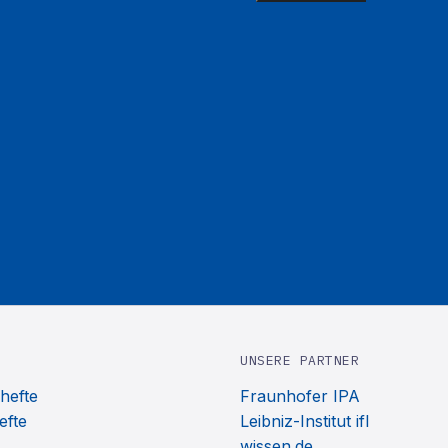
UNSERE PARTNER
hefte
Fraunhofer IPA
efte
Leibniz-Institut ifl
wissen.de