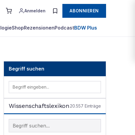
Anmelden
ABONNIEREN
logie
Shop
Rezensionen
Podcast
BDW Plus
Begriff suchen
Wissenschaftslexikon
20.557
Einträge
Begriff im Lexikon suchen