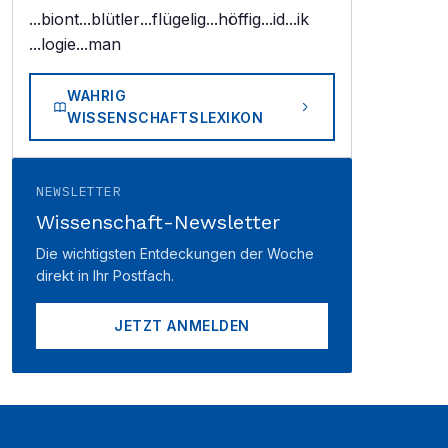
...biont
...blütler
...flügelig
...höffig
...id
...ik
...logie
...man
WAHRIG
WISSENSCHAFTSLEXIKON
NEWSLETTER
Wissenschaft-Newsletter
Die wichtigsten Entdeckungen der Woche
direkt in Ihr Postfach.
JETZT ANMELDEN