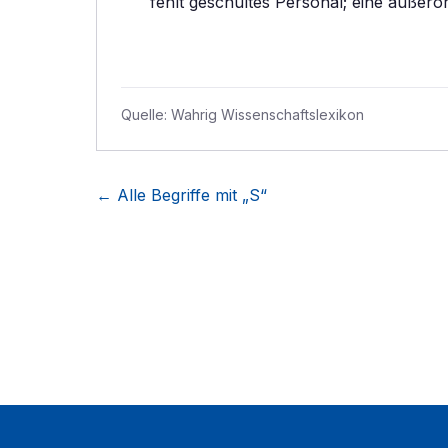
fehlt geschultes Personal; eine außero
Quelle:
Wahrig Wissenschaftslexikon
← Alle Begriffe mit „
S
“