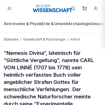
Astronomie & Physik
Erde & Umwelt
Archäologie
Gesundh
Startseite
/
Gesellschaft & Psychologie
/
Artikel
GESELLSCHAFT & PSYCHOLOGIE
“Nemesis Divina”, lateinisch für
Schuld und Sühne - Lösung
“Göttliche Vergeltung”, nannte CARL
VON LINNÉ (1707 bis 1778) sein
heimlich verfasstes Buch voller
angeblicher Strafen Gottes für
menschliche Verfehlungen. Der
schwedische Naturforscher meinte
durch seine “Experimentelle